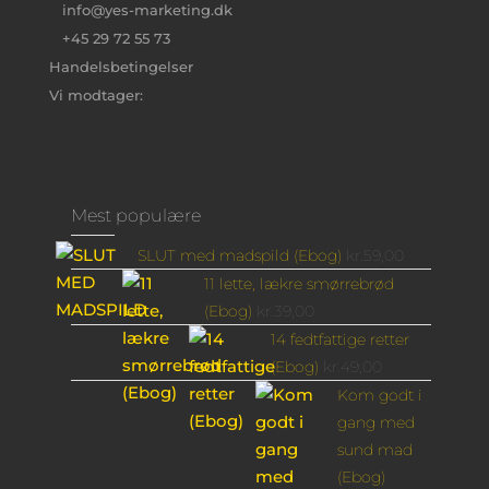
info@yes-marketing.dk
+45 29 72 55 73
Handelsbetingelser
Vi modtager:
Mest populære
SLUT med madspild (Ebog)
kr.
59,00
11 lette, lækre smørrebrød
(Ebog)
kr.
39,00
14 fedtfattige retter
(Ebog)
kr.
49,00
Kom godt i
gang med
sund mad
(Ebog)