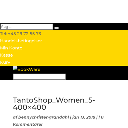
Tel: +45 29 72 55 73
info@webtextshop.dk
Handelsbetingelser
Min Konto
Kasse
Kurv
TantoShop_Women_5-
400×400
af
bennychristengrandahl
| jan 13, 2018 | |
0
Kommentarer