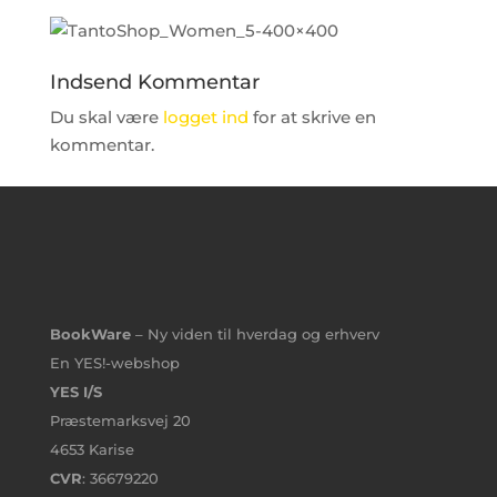
Indsend Kommentar
Du skal være
logget ind
for at skrive en
kommentar.
BookWare
– Ny viden til hverdag og erhverv
En YES!-webshop
YES I/S
Præstemarksvej 20
4653 Karise
CVR
: 36679220