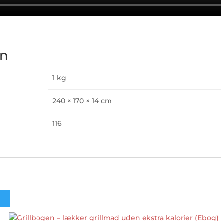
on
1 kg
240 × 170 × 14 cm
116