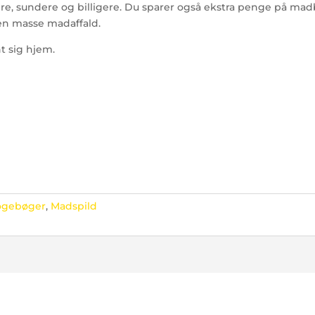
gere, sundere og billigere. Du sparer også ekstra penge på ma
en masse mad­affald.
nt sig hjem.
ogebøger
,
Madspild