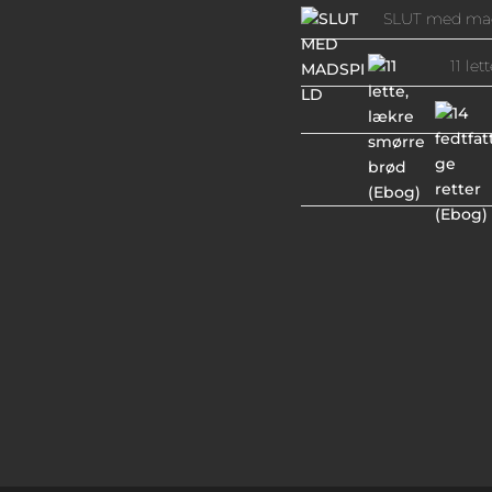
SLUT med mad
11 le