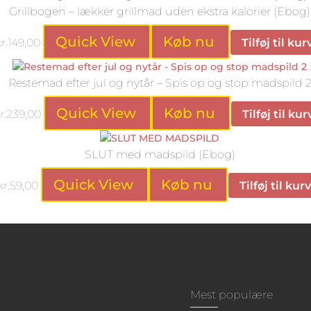
Grillbogen – lækker grillmad uden ekstra kalorier (Ebog)
Quick View
Køb nu
r.
149,00
Tilføj til kur
Restemad efter jul og nytår – Spis op og stop madspild 
Quick View
Køb nu
r.
239,00
Tilføj til kur
SLUT med madspild (Ebog)
Quick View
Køb nu
kr.
59,00
Tilføj til kurv
Mest populære