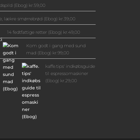
spild (Ebog)
kr.
59,00
tte, lækre smørrebrød (Ebog)
kr.
39,00
14 fedtfattige retter (Ebog)
kr.
49,00
Kom godt i gang med sund
mad (Ebog)
kr.
99,00
kaffe.tips' indkøbsguide
til espressomaskiner
(Ebog)
kr.
29,00