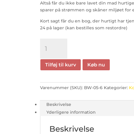
Altså får du ikke bare lavet din mad hurti
sparer på strømmen og skåner miljøet for 
Kort sagt får du en bog, der hurtigt har tje
24 på lager (kan bestilles som restordre)
Restemad
i
airfryer
-
Tilføj til kurv
Køb nu
Spis
op
og
Varenummer (SKU):
BW-05-6
Kategorier:
K
stop
madspild
3
Beskrivelse
antal
Yderligere information
Beskrivelse