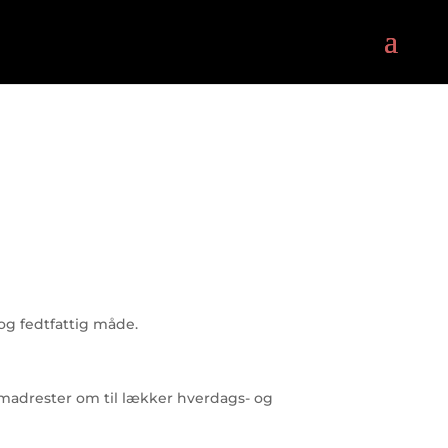
 og fedtfattig måde.
ne madrester om til lækker hverdags- og