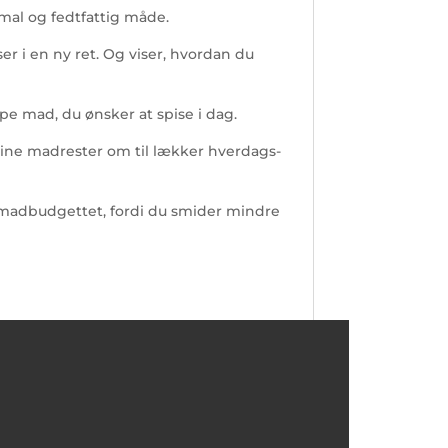
imal og fedtfattig måde.
er i en ny ret. Og viser, hvordan du
ype mad, du ønsker at spise i dag.
e dine madrester om til lækker hverdags-
å madbudgettet, fordi du smider mindre