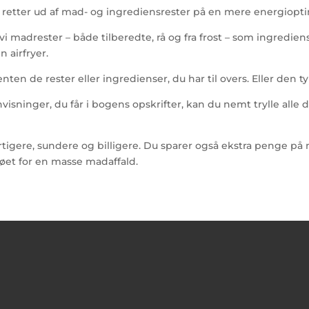
ige retter ud af mad- og ingrediensrester på en mere energiopt
 madrester – både tilberedte, rå og fra frost – som ingrediens
 airfryer.
nten de rester eller ingredienser, du har til overs. Eller den t
nvisninger, du får i bogens opskrifter, kan du nemt trylle all
urtigere, sundere og billigere. Du sparer også ekstra penge p
et for en masse mad­affald.