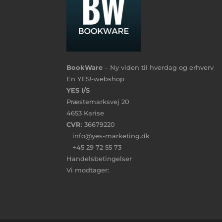
BookWare
– Ny viden til hverdag og erhverv
En YES!-webshop
YES I/S
Præstemarksvej 20
4653 Karise
CVR
: 36679220
info@yes-marketing.dk
+45 29 72 55 73
Handelsbetingelser
Vi modtager: