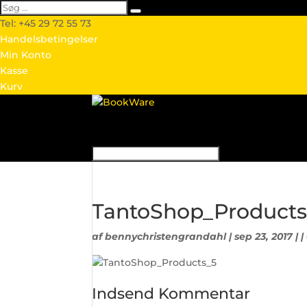
Tel: +45 29 72 55 73
info@webtextshop.dk
Handelsbetingelser
Min Konto
Kasse
Kurv
TantoShop_Products
af
bennychristengrandahl
| sep 23, 2017 | |
Indsend Kommentar