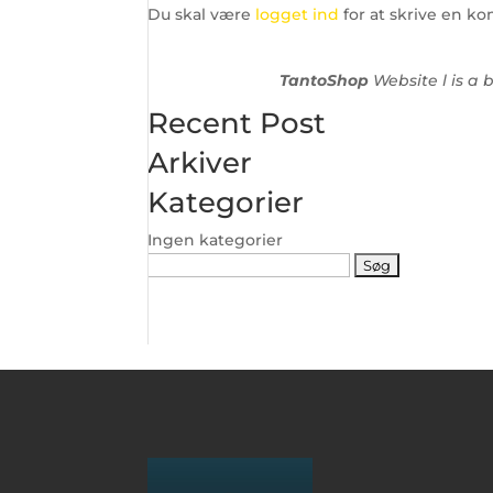
Du skal være
logget ind
for at skrive en k
TantoShop
Website l is a
Recent Post
Arkiver
Kategorier
Ingen kategorier
Søg
efter: