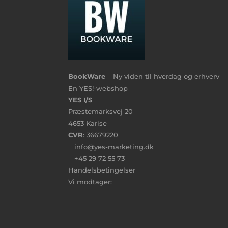
BookWare
– Ny viden til hverdag og erhverv
En YES!-webshop
YES I/S
Præstemarksvej 20
4653 Karise
CVR
: 36679220
info@yes-marketing.dk
+45 29 72 55 73
Handelsbetingelser
Vi modtager: