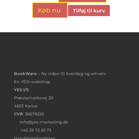
Køb nu
Tilføj til kurv
BookWare
– Ny viden til hverdag og erhverv
En YES!-webshop
YES I/S
Præstemarksvej 20
4653 Karise
CVR
: 36679220
info@yes-marketing.dk
+45 29 72 55 73
Handelsbetingelser