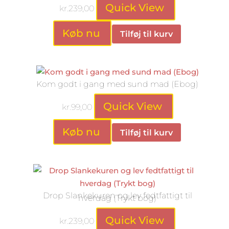
Quick View
kr.
239,00
Køb nu
Tilføj til kurv
Kom godt i gang med sund mad (Ebog)
Quick View
kr.
99,00
Køb nu
Tilføj til kurv
Drop Slankekuren og lev fedtfattigt til
hverdag (Trykt bog)
Quick View
kr.
239,00