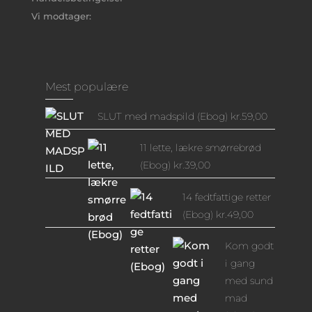
Vi modtager:
Mest populære
SLUT med madspild (Ebog)
kr.
59,00
11 lette, lækre smørrebrød
(Ebog)
kr.
39,00
14 fedtfattige retter
(Ebog)
kr.
49,00
Kom godt
i gang
med sund
mad