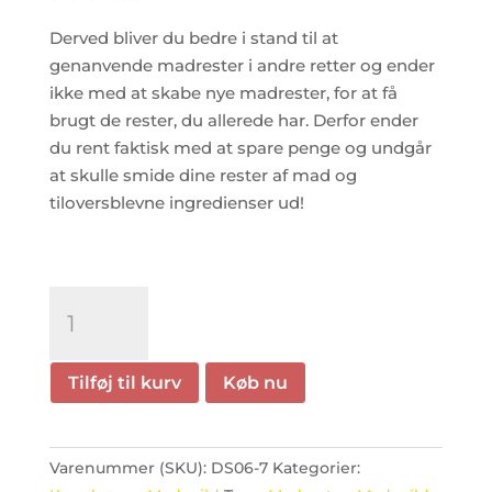
Derved bliver du bedre i stand til at
genanvende madrester i andre retter og ender
ikke med at skabe nye madrester, for at få
brugt de rester, du allerede har. Derfor ender
du rent faktisk med at spare penge og undgår
at skulle smide dine rester af mad og
tiloversblevne ingredienser ud!
SLUT
med
madspild
(Ebog)
Tilføj til kurv
Køb nu
antal
Varenummer (SKU):
DS06-7
Kategorier: