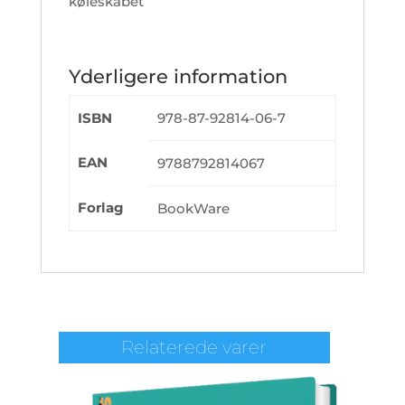
køleskabet
Yderligere information
ISBN
978-87-92814-06-7
EAN
9788792814067
Forlag
BookWare
Relaterede varer