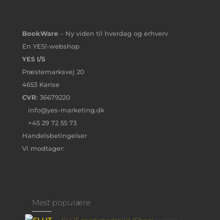
BookWare
– Ny viden til hverdag og erhverv
En YES!-webshop
YES I/S
Præstemarksvej 20
4653 Karise
CVR
: 36679220
info@yes-marketing.dk
+45 29 72 55 73
Handelsbetingelser
Vi modtager:
Mest populære