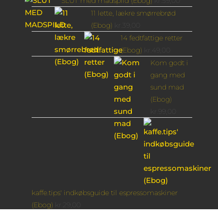
SLUT med madspild (Ebog)
kr.
59,00
11 lette, lækre smørrebrød
(Ebog)
kr.
39,00
14 fedtfattige retter
(Ebog)
kr.
49,00
Kom godt i
gang med
sund mad
(Ebog)
kr.
99,00
kaffe.tips' indkøbsguide til espressomaskiner
(Ebog)
kr.
29,00