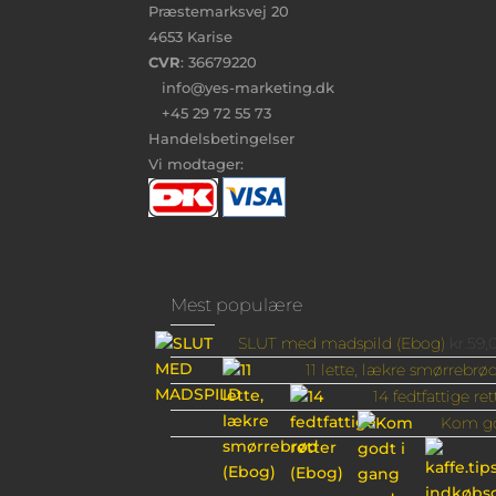
Præstemarksvej 20
4653 Karise
CVR
: 36679220
info@yes-marketing.dk
+45 29 72 55 73
Handelsbetingelser
Vi modtager:
Mest populære
SLUT med madspild (Ebog)
kr.
59,
11 lette, lækre smørrebrø
14 fedtfattige re
Kom go