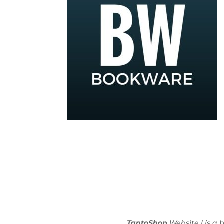
TantoShop
Website l is a