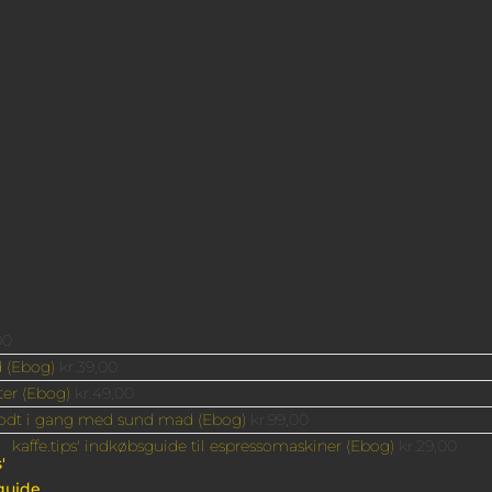
00
d (Ebog)
kr.
39,00
tter (Ebog)
kr.
49,00
dt i gang med sund mad (Ebog)
kr.
99,00
kaffe.tips' indkøbsguide til espressomaskiner (Ebog)
kr.
29,00