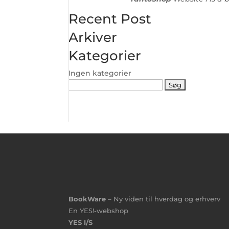
Recent Post
Arkiver
Kategorier
Ingen kategorier
Søg
efter:
BookWare
– Ny viden til hverdag og erhverv
En YES!-webshop
YES I/S