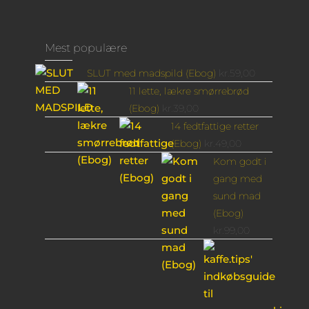
Mest populære
SLUT med madspild (Ebog)
kr.
59,00
11 lette, lækre smørrebrød
(Ebog)
kr.
39,00
14 fedtfattige retter
(Ebog)
kr.
49,00
Kom godt i
gang med
sund mad
(Ebog)
kr.
99,00