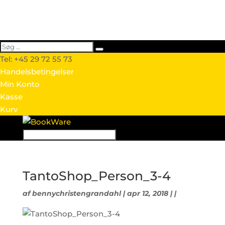
Tel: +45 29 72 55 73
info@webtextshop.dk
Handelsbetingelser
Min Konto
Kasse
Kurv
TantoShop_Person_3-4
af
bennychristengrandahl
| apr 12, 2018 | |