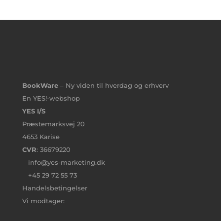
BookWare
– Ny viden til hverdag og erhverv
En YES!-webshop
YES I/S
Præstemarksvej 20
4653 Karise
CVR
: 36679220
info@yes-marketing.dk
+45 29 72 55 73
Handelsbetingelser
Vi modtager: