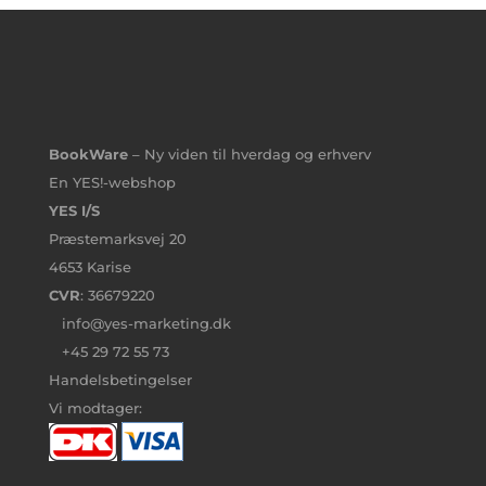
BookWare
– Ny viden til hverdag og erhverv
En YES!-webshop
YES I/S
Præstemarksvej 20
4653 Karise
CVR
: 36679220
info@yes-marketing.dk
+45 29 72 55 73
Handelsbetingelser
Vi modtager: