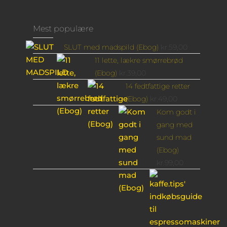
Mest populære
SLUT med madspild (Ebog)
kr.
59,00
11 lette, lækre smørrebrød
(Ebog)
kr.
39,00
14 fedtfattige retter
(Ebog)
kr.
49,00
Kom godt i
gang med
sund mad
(Ebog)
kr.
99,00