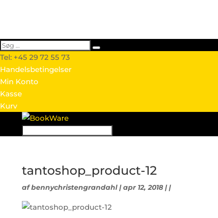
Tel: +45 29 72 55 73
info@webtextshop.dk
Handelsbetingelser
Min Konto
Kasse
Kurv
tantoshop_product-12
af
bennychristengrandahl
| apr 12, 2018 | |