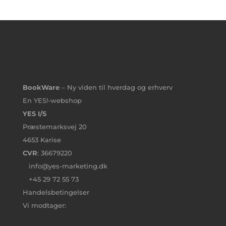
BookWare
– Ny viden til hverdag og erhverv
En YES!-webshop
YES I/S
Præstemarksvej 20
4653 Karise
CVR
: 36679220
info@yes-marketing.dk
+45 29 72 55 73
Handelsbetingelser
Vi modtager: