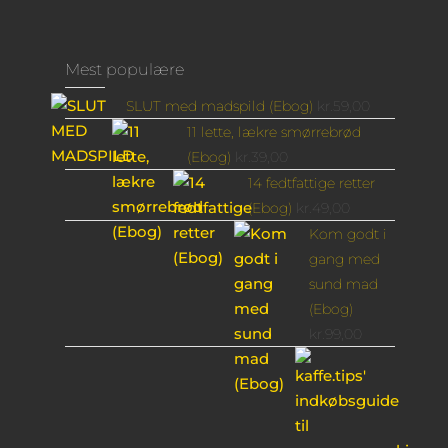
Mest populære
SLUT med madspild (Ebog)
kr.
59,00
11 lette, lækre smørrebrød
(Ebog)
kr.
39,00
14 fedtfattige retter
(Ebog)
kr.
49,00
Kom godt i
gang med
sund mad
(Ebog)
kr.
99,00