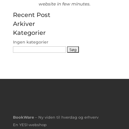
website in few minutes.
Recent Post
Arkiver
Kategorier
Ingen kategorier
Søg
efter:
BookWare
– Ny viden til hverdag og erhverv
En YES!-webshop