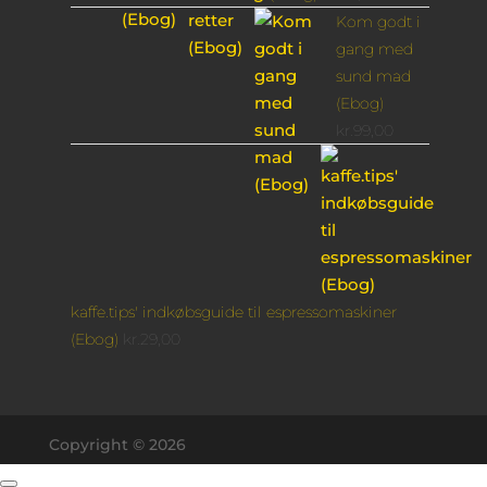
Kom godt i
gang med
sund mad
(Ebog)
kr.
99,00
kaffe.tips' indkøbsguide til espressomaskiner
(Ebog)
kr.
29,00
Copyright © 2026