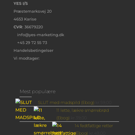
YES I/S
Præstemarksvej 20
4653 Karise
CVR
: 36679220
info@yes-marketing.dk
+45 29 72 55 73
Handelsbetingelser
Vi modtager:
Mest populære
SLUT med madspild (Ebog)
kr.
59,00
11 lette, lækre smørrebrød
(Ebog)
kr.
39,00
14 fedtfattige retter
(Ebog)
kr.
49,00