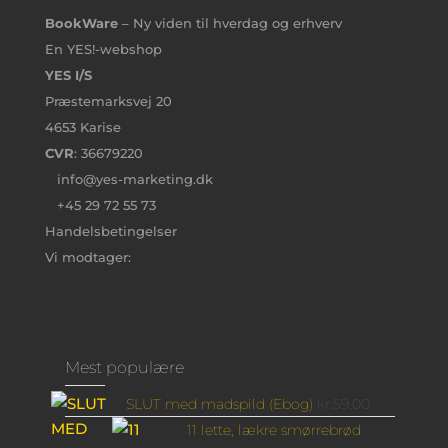
BookWare
– Ny viden til hverdag og erhverv
En YES!-webshop
YES I/S
Præstemarksvej 20
4653 Karise
CVR
: 36679220
info@yes-marketing.dk
+45 29 72 55 73
Handelsbetingelser
Vi modtager:
Mest populære
SLUT med madspild (Ebog)
kr.
59,00
11 lette, lækre smørrebrød