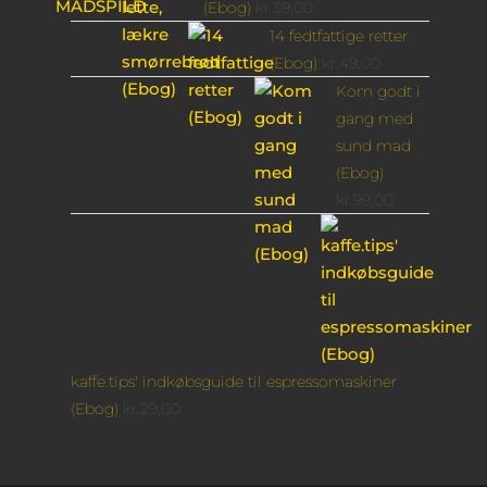
(Ebog)
kr.
39,00
14 fedtfattige retter
(Ebog)
kr.
49,00
Kom godt i
gang med
sund mad
(Ebog)
kr.
99,00
kaffe.tips' indkøbsguide til espressomaskiner
(Ebog)
kr.
29,00