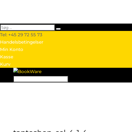
Tel: +45 29 72 55 73
info@webtextshop.dk
Handelsbetingelser
Min Konto
Kasse
Kurv